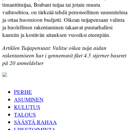
timanttituijaa, Brabant tuijaa tai jotain muuta
vaihtoehtoa, on tärkeää tehdä perusteellinen suunnitelma
ja ottaa huomioon budjetti. Oikean tuijapensaan valinta
ja huolellinen rakentaminen takaavat puutarhallesi
kauniin ja kestävän aitauksen vuosiksi eteenpäin.
Artiklen Tuijapensaat: Valitse oikea tuija aidan
rakentamiseen har i gennemsnit fået
4.5
stjerner baseret
på
20
anmeldelser
PERHE
ASUMINEN
KULUTUS
TALOUS
SÄÄSTÄ RAHAA
LIIKETOIMINTA