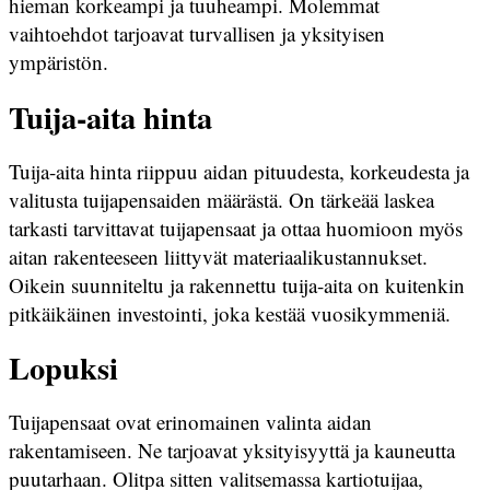
hieman korkeampi ja tuuheampi. Molemmat
vaihtoehdot tarjoavat turvallisen ja yksityisen
ympäristön.
Tuija-aita hinta
Tuija-aita hinta riippuu aidan pituudesta, korkeudesta ja
valitusta tuijapensaiden määrästä. On tärkeää laskea
tarkasti tarvittavat tuijapensaat ja ottaa huomioon myös
aitan rakenteeseen liittyvät materiaalikustannukset.
Oikein suunniteltu ja rakennettu tuija-aita on kuitenkin
pitkäikäinen investointi, joka kestää vuosikymmeniä.
Lopuksi
Tuijapensaat ovat erinomainen valinta aidan
rakentamiseen. Ne tarjoavat yksityisyyttä ja kauneutta
puutarhaan. Olitpa sitten valitsemassa kartiotuijaa,