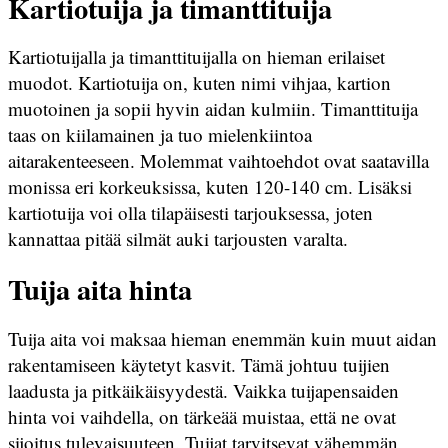
Kartiotuija ja timanttituija
Kartiotuijalla ja timanttituijalla on hieman erilaiset
muodot. Kartiotuija on, kuten nimi vihjaa, kartion
muotoinen ja sopii hyvin aidan kulmiin. Timanttituija
taas on kiilamainen ja tuo mielenkiintoa
aitarakenteeseen. Molemmat vaihtoehdot ovat saatavilla
monissa eri korkeuksissa, kuten 120-140 cm. Lisäksi
kartiotuija voi olla tilapäisesti tarjouksessa, joten
kannattaa pitää silmät auki tarjousten varalta.
Tuija aita hinta
Tuija aita voi maksaa hieman enemmän kuin muut aidan
rakentamiseen käytetyt kasvit. Tämä johtuu tuijien
laadusta ja pitkäikäisyydestä. Vaikka tuijapensaiden
hinta voi vaihdella, on tärkeää muistaa, että ne ovat
sijoitus tulevaisuuteen. Tuijat tarvitsevat vähemmän