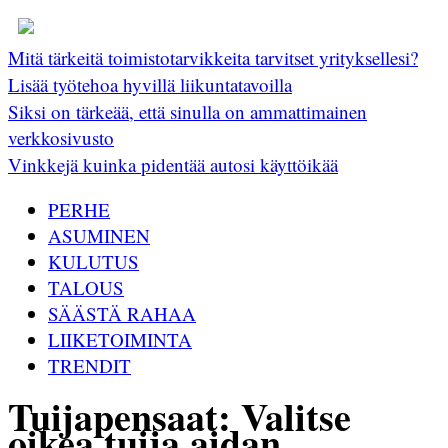
Mitä tärkeitä toimistotarvikkeita tarvitset yrityksellesi?
Lisää työtehoa hyvillä liikuntatavoilla
Siksi on tärkeää, että sinulla on ammattimainen
verkkosivusto
Vinkkejä kuinka pidentää autosi käyttöikää
PERHE
ASUMINEN
KULUTUS
TALOUS
SÄÄSTÄ RAHAA
LIIKETOIMINTA
TRENDIT
Tuijapensaat: Valitse
oikea tuija aidan