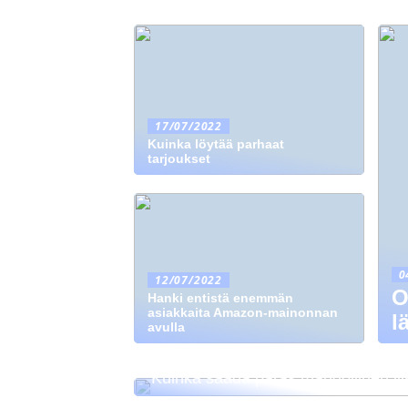
17/07/2022
Kuinka löytää parhaat
tarjoukset
0
12/07/2022
O
Hanki entistä enemmän
asiakkaita Amazon-mainonnan
l
avulla
Kuinka saada paras mahdollinen lii