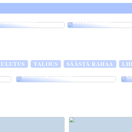
Siksi on tärkeää, ett
sinulla on
isää työtehoa hyvillä
ammattimainen
iikuntatavoilla
verkkosivusto
ta
KULUTUS
TALOUS
SÄÄSTÄ RAHAA
LI
Lime CRM-järjestelmällä helpotusta
asiakkuudenhallintaan
Lu