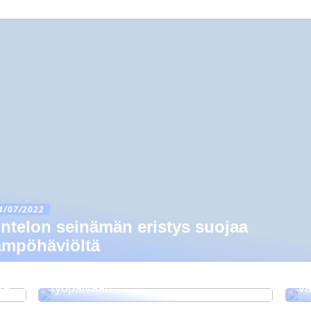
4/07/2022
ntelon seinämän eristys suojaa
ämpöhäviöltä
Vinkkejä terveellisempään
Jo
ke
työpäivään
va