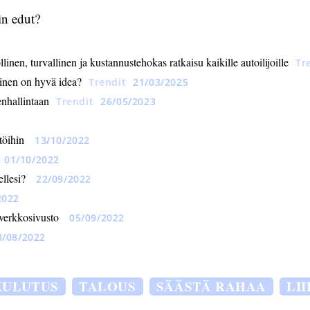
in edut?
nen, turvallinen ja kustannustehokas ratkaisu kaikille autoilijoille
Tr
minen on hyvä idea?
Trendit
21/03/2025
nhallintaan
Trendit
26/05/2023
töihin
13/10/2022
01/10/2022
ellesi?
22/09/2022
2022
 verkkosivusto
05/09/2022
8/08/2022
KULUTUS
TALOUS
SÄÄSTÄ RAHAA
LI