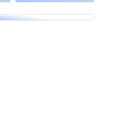
täisikö sinun perustaa yritys
otsiin – A/S vai kenties
unlainen yritys?