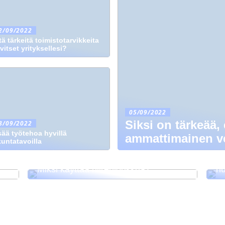
2/09/2022
tä tärkeitä toimistotarvikkeita
rvitset yrityksellesi?
05/09/2022
Siksi on tärkeää, 
8/09/2022
sää työtehoa hyvillä
ammattimainen v
ikuntatavoilla
Op
Miksi käyttää hiirenloukkua?
hu