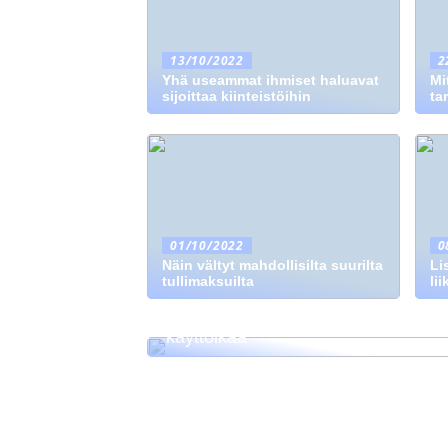
13/10/2022
2
Yhä useammat ihmiset haluavat
Mi
sijoittaa kiinteistöihin
ta
01/10/2022
0
Näin vältyt mahdollisilta suurilta
Li
tullimaksuilta
li
Vinkkejä kuinka pidentää autosi
käyttöikää