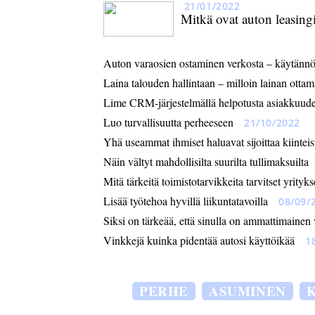
21/01/2022
Mitkä ovat auton leasing
Auton varaosien ostaminen verkosta – käytännölli
Laina talouden hallintaan – milloin lainan otta
Lime CRM-järjestelmällä helpotusta asiakkuude
Luo turvallisuutta perheeseen
21/10/2022
Yhä useammat ihmiset haluavat sijoittaa kiinteis
Näin vältyt mahdollisilta suurilta tullimaksuilta
Mitä tärkeitä toimistotarvikkeita tarvitset yrityks
Lisää työtehoa hyvillä liikuntatavoilla
08/09/
Siksi on tärkeää, että sinulla on ammattimainen
Vinkkejä kuinka pidentää autosi käyttöikää
1
PERHE
ASUMINEN