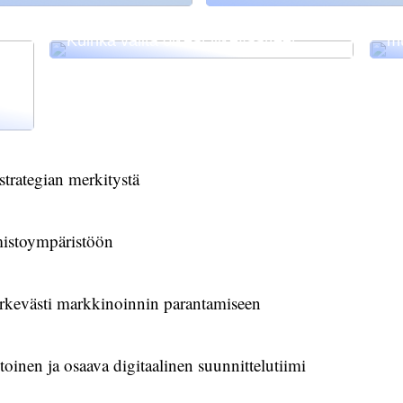
Pi
Ru
Kuinka valita oikeat liikevaatteet
mu
 strategian merkitystä
mistoympäristöön
ärkevästi markkinoinnin parantamiseen
oinen ja osaava digitaalinen suunnittelutiimi