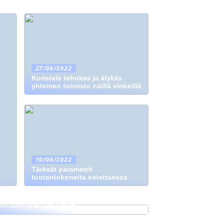
27/06/2022
Koristele tehokas ja älykäs
yhteinen toimisto näillä vinkeillä
10/06/2022
Tärkeät parametrit
tuotantokoneita ostettaessa
skus “vanhat” mainontamenetelmät
in toimivat parhaiten