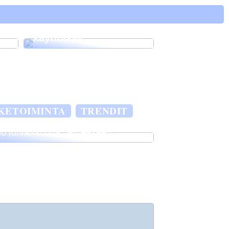
ä
Vinkkejä kuinka
pidentää autosi
käyttöikää
IKETOIMINTA
TRENDIT
o turvallisuutta perheeseen