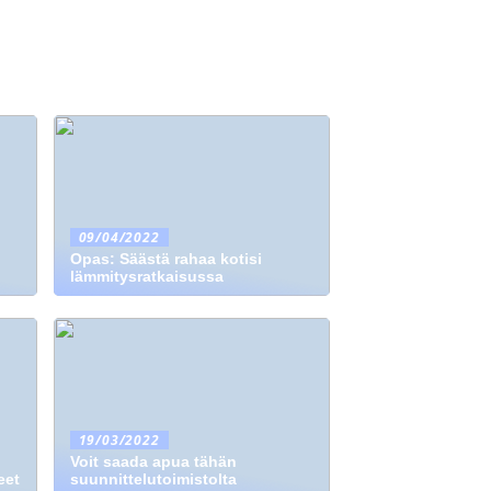
09/04/2022
Opas: Säästä rahaa kotisi
lämmitysratkaisussa
19/03/2022
Voit saada apua tähän
eet
suunnittelutoimistolta