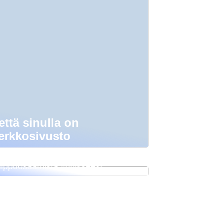
että sinulla on
erkkosivusto
as: miten luot toiminnallista
ippuosaamista yritykseesi