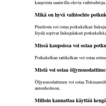
kaupoista saatavilla olevia vaihtoehtoja.
Mikä on hyvä vaihtoehto potkuke
Puuilosta voi ostaa potkukelkan liukujal
löydä sopivat liukujalakset potkukelkka
Missä kaupoissa voi ostaa potku
Potkukelkan rattikelkan voi ostaa esime
Mistä voi ostaa öljynsuodattim
Öljynsuodattimen voi ostaa Tokmannilta.
autonhoitoon.
Milloin kannattaa käyttää keng