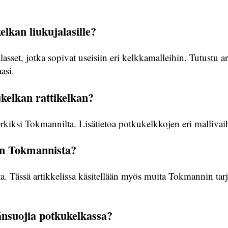
lkan liukujalasille?
asset, jotka sopivat useisiin eri kelkkamalleihin. Tutustu ar
asi.
kelkan rattikelkan?
rkiksi Tokmannilta. Lisätietoa potkukelkkojen eri mallivaih
en Tokmannista?
 Tässä artikkelissa käsitellään myös muita Tokmannin tarjo
änsuojia potkukelkassa?