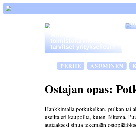
L
l
Mitä tärkeitä
toimistotarvikkeita
tarvitset yrityksellesi?
PERHE
ASUMINEN
Ostajan opas: Potk
Hankkimalla potkukelkan, pulkan tai ahki
useilta eri kaupoilta, kuten Biltema, Pu
auttaaksesi sinua tekemään ostopäätöks