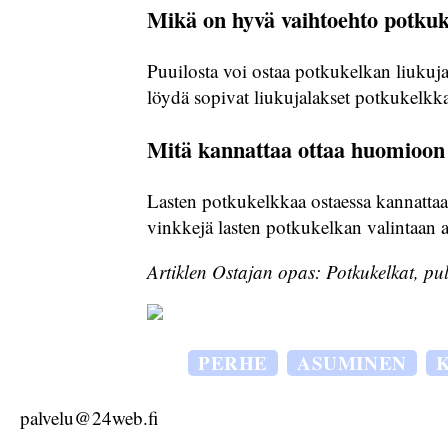
Mikä on hyvä vaihtoehto potkuke
Puuilosta voi ostaa potkukelkan liukujal
löydä sopivat liukujalakset potkukelkka
Mitä kannattaa ottaa huomioon 
Lasten potkukelkkaa ostaessa kannattaa 
vinkkejä lasten potkukelkan valintaan a
Artiklen Ostajan opas: Potkukelkat, pul
PERHE
ASUMINEN
palvelu@24web.fi