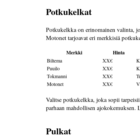
Potkukelkat
Potkukelkka on erinomainen valinta, jo
Motonet tarjoavat eri merkkisiä potkuke
Merkki
Hinta
Biltema
XX€
K
Puuilo
XX€
K
Tokmanni
XX€
T
Motonet
XX€
V
Valitse potkukelkka, joka sopii tarpeisi
parhaan mahdollisen ajokokemuksen. Liu
Pulkat