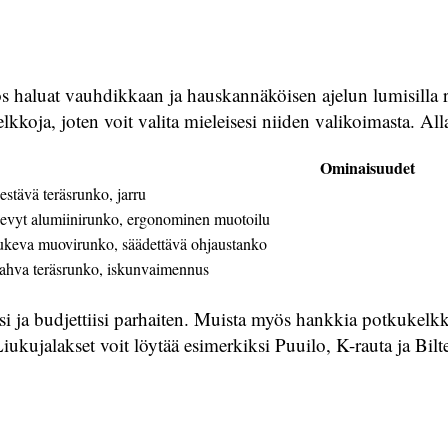
s haluat vauhdikkaan ja hauskannäköisen ajelun lumisilla r
lkkoja, joten voit valita mieleisesi niiden valikoimasta. Al
Ominaisuudet
estävä teräsrunko, jarru
evyt alumiinirunko, ergonominen muotoilu
ukeva muovirunko, säädettävä ohjaustanko
ahva teräsrunko, iskunvaimennus
isi ja budjettiisi parhaiten. Muista myös hankkia potkukelkka
kujalakset voit löytää esimerkiksi Puuilo, K-rauta ja Bilt