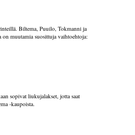
inteillä. Biltema, Puuilo, Tokmanni ja
la on muutamia suosittuja vaihtoehtoja:
an sopivat liukujalakset, jotta saat
ema -kaupoista.