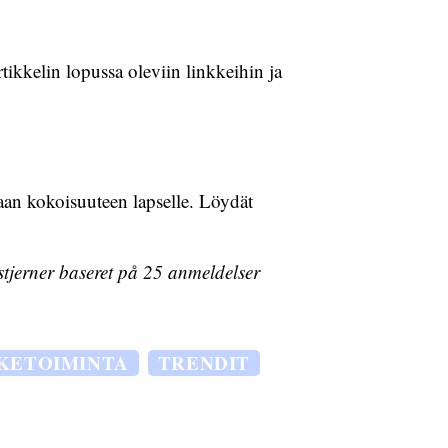
rtikkelin lopussa oleviin linkkeihin ja
aan kokoisuuteen lapselle. Löydät
tjerner baseret på
25
anmeldelser
IKETOIMINTA
TRENDIT