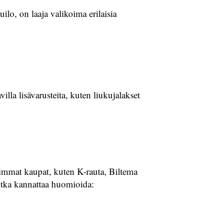
ilo, on laaja valikoima erilaisia
illa lisävarusteita, kuten liukujalakset
eimmat kaupat, kuten K-rauta, Biltema
jotka kannattaa huomioida: