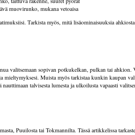
ko, taittuva rakenne, suuret pyörät
estävä muovirunko, mukana vetoaisa
vaatimuksiisi. Tarkista myös, mitä lisäominaisuuksia ahkiosta 
inua valitsemaan sopivan potkukelkan, pulkan tai ahkion. Ver
 ja mieltymyksesi. Muista myös tarkistaa kunkin kaupan va
 nauttimaan talvisesta lumesta ja ulkoilusta vapaasti valitse
asta, Puuilosta tai Tokmannilta. Tässä artikkelissa tarkaste