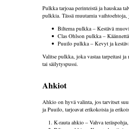
Pulkka tarjoaa perinteistä ja hauskaa ta
pulkkia. Tässä muutamia vaihtoehtoja, j
Biltema pulkka – Kestävä muovir
Clas Ohlson pulkka – Käännettäv
Puuilo pulkka – Kevyt ja kestä
Valitse pulkka, joka vastaa tarpeitasi j
tai säilytyspussi.
Ahkiot
Ahkio on hyvä valinta, jos tarvitset su
ja Puuilo, tarjoavat erikokoisia ja eri
K-rauta ahkio – Vahva teräspohja,