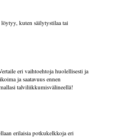
löytyy, kuten säilytystilaa tai
taile eri vaihtoehtoja huolellisesti ja
likoima ja saatavuus ennen
mallasi talviliikkumisvälineellä!
llaan erilaisia potkukelkkoja eri