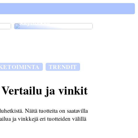
ä
Vinkkejä kuinka
pidentää autosi
käyttöikää
IKETOIMINTA
TRENDIT
Vertailu ja vinkit
hetkistä. Näitä tuotteita on saatavilla
lua ja vinkkejä eri tuotteiden välillä