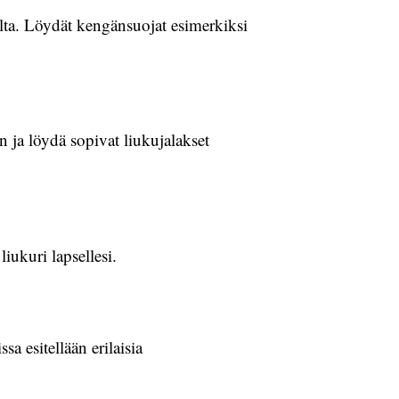
elta. Löydät kengänsuojat esimerkiksi
n ja löydä sopivat liukujalakset
iukuri lapsellesi.
a esitellään erilaisia