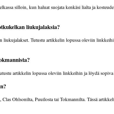
kassa silloin, kun haluat suojata kenkäsi lialta ja kosteud
kukelkan liukujalaksia?
liukujalakset. Tutustu artikkelin lopussa oleviin linkkeihi
 Tokmannista?
tustu artikkelin lopussa oleviin linkkeihin ja löydä sopiva l
an?
Clas Ohlsonilta, Puuilosta tai Tokmannilta. Tässä artikkeliss