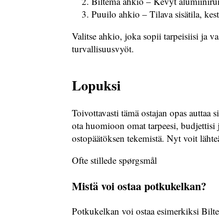
Biltema ahkio – Kevyt alumiinirun
Puuilo ahkio – Tilava sisätila, k
Valitse ahkio, joka sopii tarpeisiisi ja 
turvallisuusvyöt.
Lopuksi
Toivottavasti tämä ostajan opas auttaa s
ota huomioon omat tarpeesi, budjettisi
ostopäätöksen tekemistä. Nyt voit lähteä
Ofte stillede spørgsmål
Mistä voi ostaa potkukelkan?
Potkukelkan voi ostaa esimerkiksi Biltem