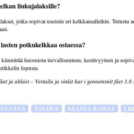
lkan liukujalaksille?
akset, jotka sopivat useisiin eri kelkkamalleihin. Tutustu a
asi.
lasten potkukelkkaa ostaessa?
kiinnittää huomiota turvallisuuteen, kestävyyteen ja sopiv
rtikkelin lopusta.
kat ja ahkiot – Vertailu ja vinkit har i gennemsnit fået
3.8
s
KULUTUS
TALOUS
SÄÄSTÄ RAHAA
LI