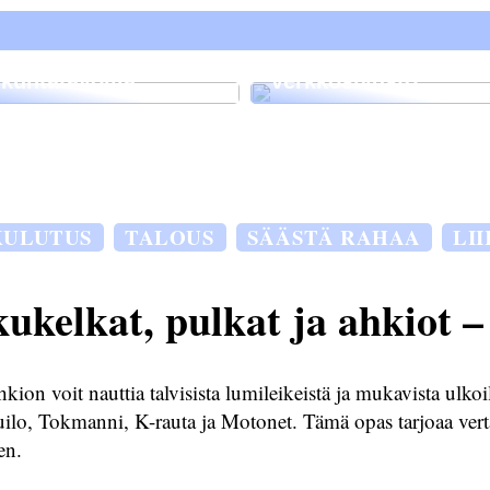
Siksi on tärkeää, ett
sinulla on
isää työtehoa hyvillä
ammattimainen
iikuntatavoilla
verkkosivusto
KULUTUS
TALOUS
SÄÄSTÄ RAHAA
LI
ukelkat, pulkat ja ahkiot – 
on voit nauttia talvisista lumileikeistä ja mukavista ulkoilu
uilo, Tokmanni, K-rauta ja Motonet. Tämä opas tarjoaa vertai
en.