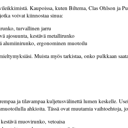
lvileikkimistä. Kaupoissa, kuten Biltema, Clas Ohlson ja Puu
otka voivat kiinnostaa sinua:
unko, turvallinen jarru
ä ajosuunta, kestävä metallirunko
vä alumiinirunko, ergonominen muotoilu
a mieltymyksiäsi. Muista myös tarkistaa, onko pulkkaan saatav
urempaa ja tilavampaa kuljetusvälinettä lumen keskelle. Us
koismuotoilulla ahkioita. Tässä ovat muutamia vaihtoehtoja, 
 kestävä muovirunko, vetoaisa