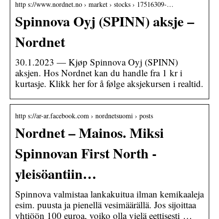
http s://www.nordnet.no › market › stocks › 17516309-…
Spinnova Oyj (SPINN) aksje –
Nordnet
30.1.2023 — Kjøp Spinnova Oyj (SPINN)
aksjen. Hos Nordnet kan du handle fra 1 kr i
kurtasje. Klikk her for å følge aksjekursen i realtid.
http s://ar-ar.facebook.com › nordnetsuomi › posts
Nordnet – Mainos. Miksi
Spinnovan First North -
yleisöantiin…
Spinnova valmistaa lankakuitua ilman kemikaaleja
esim. puusta ja pienellä vesimäärällä. Jos sijoittaa
yhtiöön 100 euroa, voiko olla vielä eettisesti …