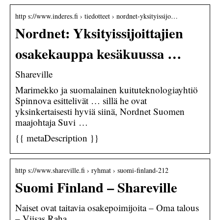
http s://www.inderes.fi › tiedotteet › nordnet-yksityissijo…
Nordnet: Yksityissijoittajien
osakekauppa kesäkuussa …
Shareville
Marimekko ja suomalainen kuituteknologiayhtiö
Spinnova esittelivät … sillä he ovat
yksinkertaisesti hyviä siinä, Nordnet Suomen
maajohtaja Suvi …
{{ metaDescription }}
http s://www.shareville.fi › ryhmat › suomi-finland-212
Suomi Finland – Shareville
Naiset ovat taitavia osakepoimijoita – Oma talous
– Viisas Raha