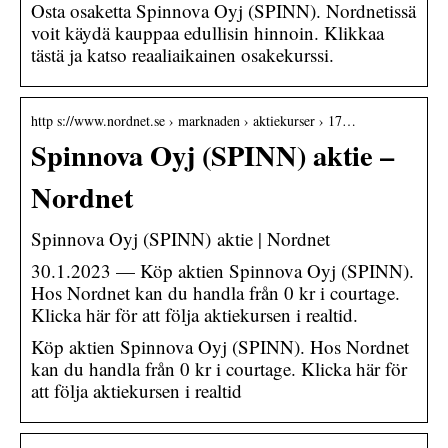
Osta osaketta Spinnova Oyj (SPINN). Nordnetissä
voit käydä kauppaa edullisin hinnoin. Klikkaa
tästä ja katso reaaliaikainen osakekurssi.
http s://www.nordnet.se › marknaden › aktiekurser › 17…
Spinnova Oyj (SPINN) aktie –
Nordnet
Spinnova Oyj (SPINN) aktie | Nordnet
30.1.2023 — Köp aktien Spinnova Oyj (SPINN).
Hos Nordnet kan du handla från 0 kr i courtage.
Klicka här för att följa aktiekursen i realtid.
Köp aktien Spinnova Oyj (SPINN). Hos Nordnet
kan du handla från 0 kr i courtage. Klicka här för
att följa aktiekursen i realtid