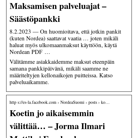
Maksamisen palveluajat –
Säästöpankki
8.2.2023 — On huomioitava, että jotkin pankit
(kuten Nordea) saattavat vaatia … joten mikäli
haluat myös ulkomaanmaksut käyttöön, käytä
Nordean PDF …
Välitämme asiakkaidemme maksut eteenpäin
samana pankkipäivänä, mikäli saamme ne
määriteltyjen kellonaikojen puitteissa. Katso
palveluaikamme.
http s://es-la.facebook.com › NordeaSuomi › posts › ko…
Koetin jo aikaisemmin
välittää… – Jorma Ilmari