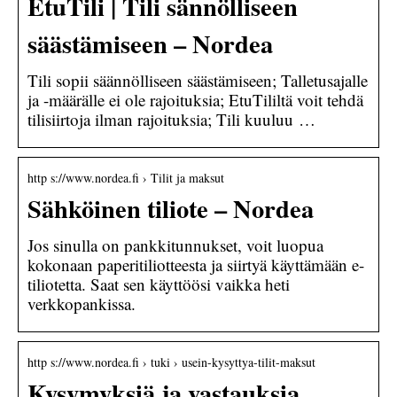
EtuTili | Tili sännölliseen
säästämiseen – Nordea
Tili sopii säännölliseen säästämiseen; Talletusajalle
ja -määrälle ei ole rajoituksia; EtuTililtä voit tehdä
tilisiirtoja ilman rajoituksia; Tili kuuluu …
http s://www.nordea.fi › Tilit ja maksut
Sähköinen tiliote – Nordea
Jos sinulla on pankkitunnukset, voit luopua
kokonaan paperitiliotteesta ja siirtyä käyttämään e-
tiliotetta. Saat sen käyttöösi vaikka heti
verkkopankissa.
http s://www.nordea.fi › tuki › usein-kysyttya-tilit-maksut
Kysymyksiä ja vastauksia