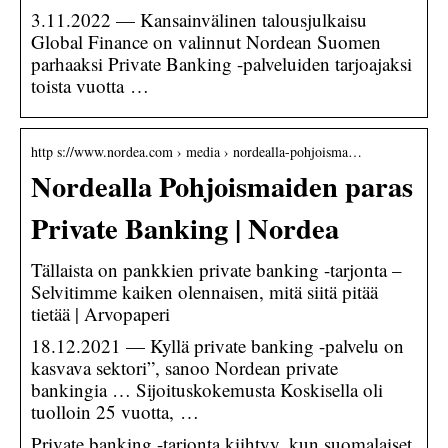
3.11.2022 — Kansainvälinen talousjulkaisu
Global Finance on valinnut Nordean Suomen
parhaaksi Private Banking -palveluiden tarjoajaksi
toista vuotta …
http s://www.nordea.com › media › nordealla-pohjoisma…
Nordealla Pohjoismaiden paras
Private Banking | Nordea
Tällaista on pankkien private banking -tarjonta –
Selvitimme kaiken olennaisen, mitä siitä pitää
tietää | Arvopaperi
18.12.2021 — Kyllä private banking -palvelu on
kasvava sektori”, sanoo Nordean private
bankingia … Sijoituskokemusta Koskisella oli
tuolloin 25 vuotta, …
Private banking -tarjonta kiihtyy, kun suomalaiset