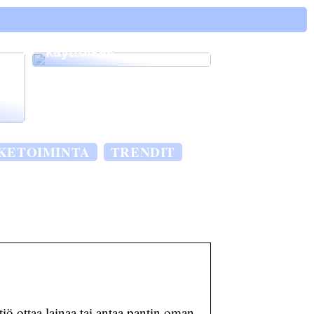
Vinkkejä kuinka
pidentää autosi
käyttöikää
ä
IKETOIMINTA
TRENDIT
iö ottaa lainaa tai antaa pantin oman