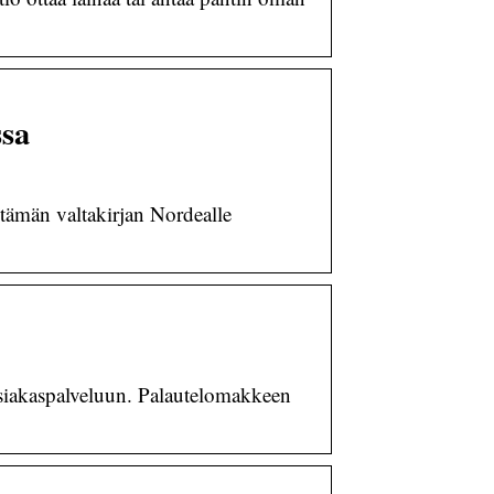
ssa
ämän valtakirjan Nordealle
 asiakaspalveluun. Palautelomakkeen