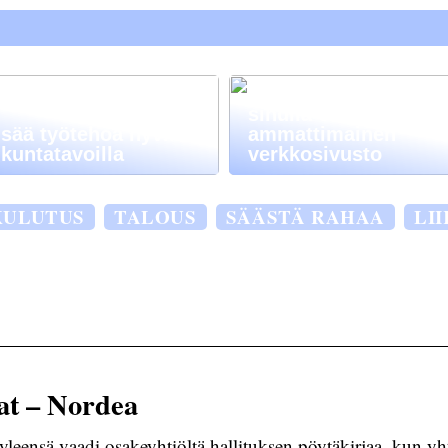
Siksi on tärkeää, ett
sinulla on
isää työtehoa hyvillä
ammattimainen
iikuntatavoilla
verkkosivusto
KULUTUS
TALOUS
SÄÄSTÄ RAHAA
LI
at – Nordea
leensä vaadi osakeyhtiöltä hallituksen pöytäkirjaa, kun yht