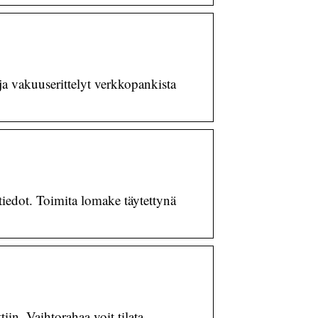
a vakuuserittelyt verkkopankista
tiedot. Toimita lomake täytettynä
iin. Vaihtorahaa voit tilata