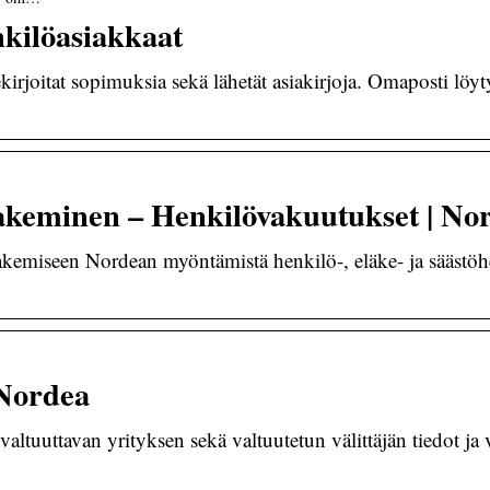
kilöasiakkaat
kirjoitat sopimuksia sekä lähetät asiakirjoja. Omaposti löy
keminen – Henkilövakuutukset | No
hakemiseen Nordean myöntämistä henkilö-, eläke- ja säästöh
 Nordea
tuuttavan yrityksen sekä valtuutetun välittäjän tiedot ja val