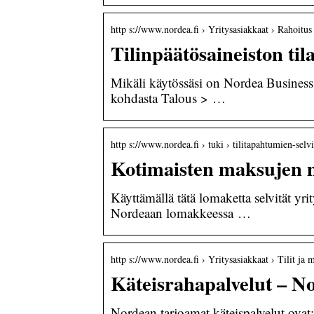
http s://www.nordea.fi › Yritysasiakkaat › Rahoitus
Tilinpäätösaineiston til
Mikäli käytössäsi on Nordea Business 
kohdasta Talous > …
http s://www.nordea.fi › tuki › tilitapahtumien-selvi
Kotimaisten maksujen ma
Käyttämällä tätä lomaketta selvität yr
Nordeaan lomakkeessa …
http s://www.nordea.fi › Yritysasiakkaat › Tilit ja 
Käteisrahapalvelut – N
Nordean tarjoamat käteispalvelut ovat: 