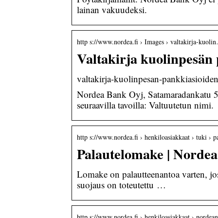
lainan vakuudeksi.
http s://www.nordea.fi › Images › valtakirja-kuoli
Valtakirja kuolinpesän
valtakirja-kuolinpesan-pankkiasioide
Nordea Bank Oyj, Satamaradankatu 5,
seuraavilla tavoilla: Valtuutetun nimi.
http s://www.nordea.fi › henkiloasiakkaat › tuki › 
Palautelomake | Nordea
Lomake on palautteenantoa varten, jos
suojaus on toteutettu …
http s://www.nordea.fi › henkiloasiakkaat › nord