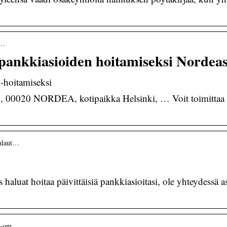
n…
 pankkiasioiden hoitamiseksi Nordea
n-hoitamiseksi
 00020 NORDEA, kotipaikka Helsinki, … Voit toimittaa t
palaut…
 haluat hoitaa päivittäisiä pankkiasioitasi, ole yhteydessä
ean-om…