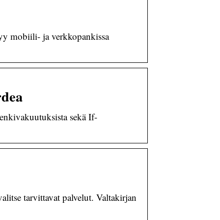
tyy mobiili- ja verkkopankissa
rdea
enkivakuutuksista sekä If-
itse tarvittavat palvelut. Valtakirjan