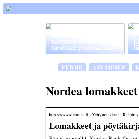
Mitä tärkeitä
toimistotarvikkeita
L
tarvitset yrityksellesi?
l
PERHE
ASUMINEN
Nordea lomakkeet
http s://www.nordea.fi › Yritysasiakkaat › Rahoitus
Lomakkeet ja pöytäkirj
Pöytäkirjamallit. Nordea Bank Oyj ei y