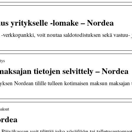
aus yritykselle -lomake – Nordea
-verkkopankki, voit noutaa saldotodistuksen sekä vastuu- j
tys
ksajan tietojen selvittely – Nordea
ityksen Nordean tilille tulleen kotimaisen maksun maksajan 
maksut
ordea
Päiväkassan voit tilittää joko yösäilöön tai talletusautomaatt