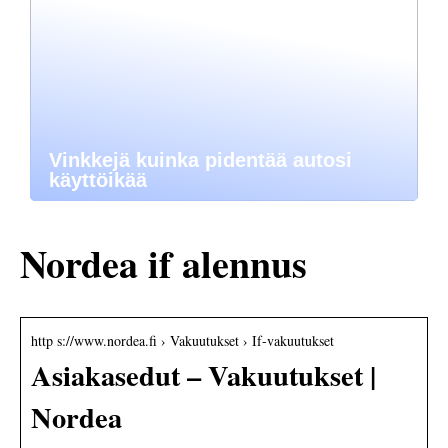
Vinkkejä kuinka pidentää autosi
käyttöikää
Nordea if alennus
http s://www.nordea.fi › Vakuutukset › If-vakuutukset
Asiakasedut – Vakuutukset |
Nordea