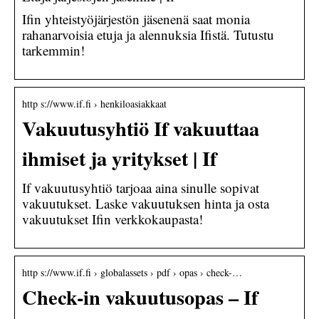
Ifin yhteistyöjärjestön jäsenenä saat monia
rahanarvoisia etuja ja alennuksia Ifistä. Tutustu
tarkemmin!
http s://www.if.fi › henkiloasiakkaat
Vakuutusyhtiö If vakuuttaa
ihmiset ja yritykset | If
If vakuutusyhtiö tarjoaa aina sinulle sopivat
vakuutukset. Laske vakuutuksen hinta ja osta
vakuutukset Ifin verkkokaupasta!
http s://www.if.fi › globalassets › pdf › opas › check-…
Check-in vakuutusopas – If