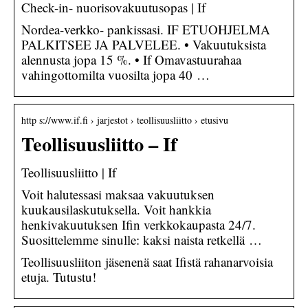
Check-in- nuorisovakuutusopas | If
Nordea-verkko- pankissasi. IF ETUOHJELMA
PALKITSEE JA PALVELEE. • Vakuutuksista
alennusta jopa 15 %. • If Omavastuurahaa
vahingottomilta vuosilta jopa 40 …
http s://www.if.fi › jarjestot › teollisuusliitto › etusivu
Teollisuusliitto – If
Teollisuusliitto | If
Voit halutessasi maksaa vakuutuksen
kuukausilaskutuksella. Voit hankkia
henkivakuutuksen Ifin verkkokaupasta 24/7.
Suosittelemme sinulle: kaksi naista retkellä …
Teollisuusliiton jäsenenä saat Ifistä rahanarvoisia
etuja. Tutustu!