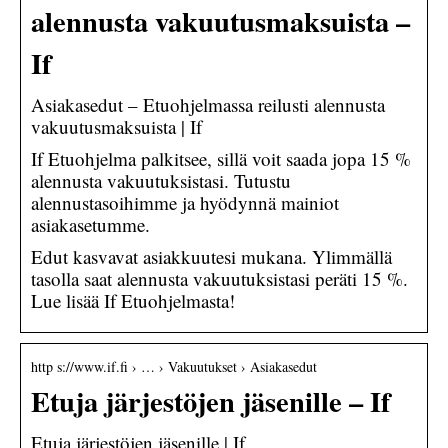
alennusta vakuutusmaksuista –
If
Asiakasedut – Etuohjelmassa reilusti alennusta
vakuutusmaksuista | If
If Etuohjelma palkitsee, sillä voit saada jopa 15 %
alennusta vakuutuksistasi. Tutustu
alennustasoihimme ja hyödynnä mainiot
asiakasetumme.
Edut kasvavat asiakkuutesi mukana. Ylimmällä
tasolla saat alennusta vakuutuksistasi peräti 15 %.
Lue lisää If Etuohjelmasta!
http s://www.if.fi › … › Vakuutukset › Asiakasedut
Etuja järjestöjen jäsenille – If
Etuja järjestöjen jäsenille | If