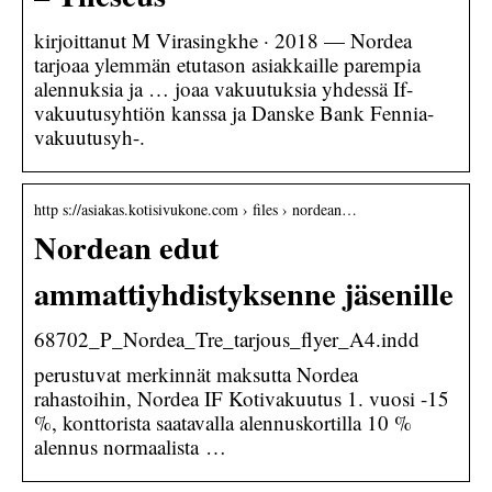
kirjoittanut M Virasingkhe · 2018 — Nordea
tarjoaa ylemmän etutason asiakkaille parempia
alennuksia ja … joaa vakuutuksia yhdessä If-
vakuutusyhtiön kanssa ja Danske Bank Fennia-
vakuutusyh-.
http s://asiakas.kotisivukone.com › files › nordean…
Nordean edut
ammattiyhdistyksenne jäsenille
68702_P_Nordea_Tre_tarjous_flyer_A4.indd
perustuvat merkinnät maksutta Nordea
rahastoihin, Nordea IF Kotivakuutus 1. vuosi -15
%, konttorista saatavalla alennuskortilla 10 %
alennus normaalista …