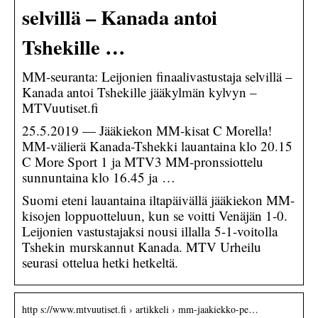
selvillä – Kanada antoi
Tshekille …
MM-seuranta: Leijonien finaalivastustaja selvillä –
Kanada antoi Tshekille jääkylmän kylvyn –
MTVuutiset.fi
25.5.2019 — Jääkiekon MM-kisat C Morella!
MM-välierä Kanada-Tshekki lauantaina klo 20.15
C More Sport 1 ja MTV3 MM-pronssiottelu
sunnuntaina klo 16.45 ja …
Suomi eteni lauantaina iltapäivällä jääkiekon MM-
kisojen loppuotteluun, kun se voitti Venäjän 1-0.
Leijonien vastustajaksi nousi illalla 5-1-voitolla
Tshekin murskannut Kanada. MTV Urheilu
seurasi ottelua hetki hetkeltä.
http s://www.mtvuutiset.fi › artikkeli › mm-jaakiekko-pe…