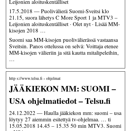
Leijonien aloituskentälliset
17.5.2018 — Puolivälierä Suomi-Sveitsi klo
21.15, suora lähetys C More Sport 1 ja MTV3 –
Leijonien aloituskentälliset · Olet nyt · Lisää MM-
kisojen 2018 …
Suomi saa MM-kisojen puolivälierässä vastaansa
Sveitsin. Panos ottelussa on selvä: Voittaja etenee
MM-kisojen välieriin ja sitä kautta mitalipeleihin,
…
http s://www.telsu.fi › ohjelmat
JÄÄKIEKON MM: SUOMI –
USA ohjelmatiedot – Telsu.fi
24.12.2022 — Haulla jääkiekon mm: suomi – usa
löytyy 27 aiemmin esitettyä tv-ohjelmaa. … ti
15.05.2018 14.45 – 15.35 50 min MTV3. Suomi