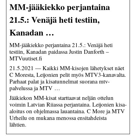
MM-jääkiekko perjantaina
21.5.: Venäjä heti testiin,
Kanadan …
MM-jääkiekko perjantaina 21.5.: Venäjä heti
testiin, Kanadan paidassa Justin Danforth –
MTVuutiset.fi
21.5.2021 — Kaikki MM-kisojen lähetykset näet
C Moresta, Leijonien pelit myös MTV3-kanavalta.
Parhaat palat ja kisatunnelmat suorana mtv-
palvelussa ja MTV …
Jääkiekon MM-kisat starttaavat neljän ottelun
voimin Latvian Riiassa perjantaina. Leijonien kisa-
aloitus on ohjelmassa lauantaina. C More ja MTV
Urheilu on mukana menossa ensitahdeista
lähtien.