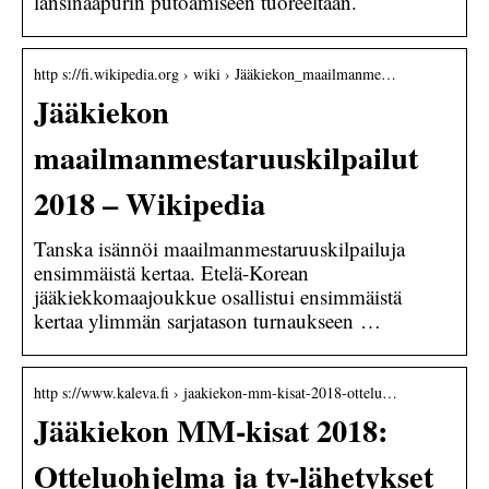
länsinaapurin putoamiseen tuoreeltaan.
http s://fi.wikipedia.org › wiki › Jääkiekon_maailmanme…
Jääkiekon
maailmanmestaruuskilpailut
2018 – Wikipedia
Tanska isännöi maailmanmestaruuskilpailuja
ensimmäistä kertaa. Etelä-Korean
jääkiekkomaajoukkue osallistui ensimmäistä
kertaa ylimmän sarjatason turnaukseen …
http s://www.kaleva.fi › jaakiekon-mm-kisat-2018-ottelu…
Jääkiekon MM-kisat 2018:
Otteluohjelma ja tv-lähetykset