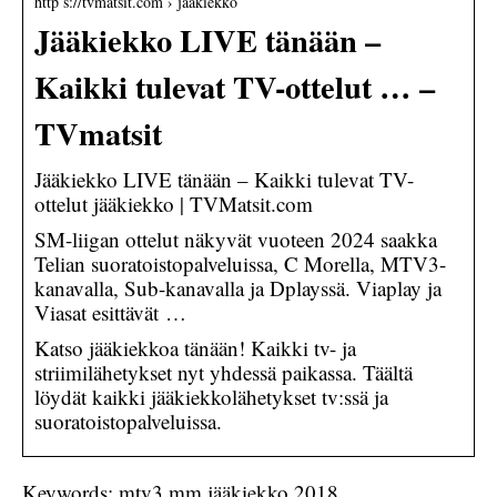
http s://tvmatsit.com › jaakiekko
Jääkiekko LIVE tänään –
Kaikki tulevat TV-ottelut … –
TVmatsit
Jääkiekko LIVE tänään – Kaikki tulevat TV-
ottelut jääkiekko | TVMatsit.com
SM-liigan ottelut näkyvät vuoteen 2024 saakka
Telian suoratoistopalveluissa, C Morella, MTV3-
kanavalla, Sub-kanavalla ja Dplayssä. Viaplay ja
Viasat esittävät …
Katso jääkiekkoa tänään! Kaikki tv- ja
striimilähetykset nyt yhdessä paikassa. Täältä
löydät kaikki jääkiekkolähetykset tv:ssä ja
suoratoistopalveluissa.
Keywords: mtv3 mm jääkiekko 2018