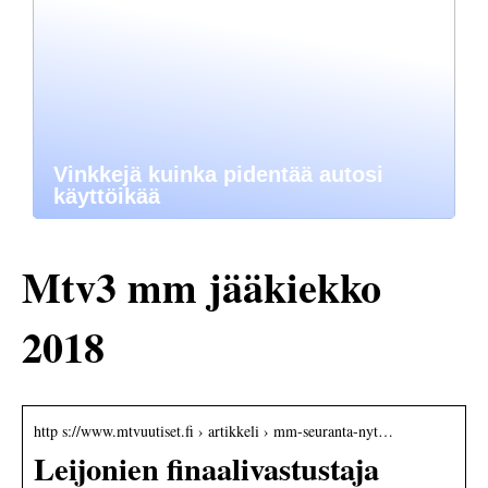
Vinkkejä kuinka pidentää autosi
käyttöikää
Mtv3 mm jääkiekko
2018
http s://www.mtvuutiset.fi › artikkeli › mm-seuranta-nyt…
Leijonien finaalivastustaja