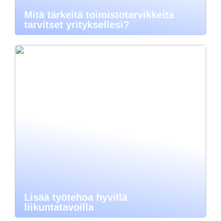
Mitä tärkeitä toimistotarvikkeita
tarvitset yrityksellesi?
Lisää työtehoa hyvillä
liikuntatavoilla