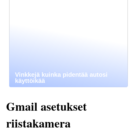
Vinkkejä kuinka pidentää autosi
käyttöikää
Gmail asetukset
riistakamera