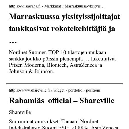
http s://viisasraha.fi › Markkinat › Marraskuussa-yksityis…
Marraskuussa yksityissijoittajat
tankkasivat rokotekehittäjiä ja
…
Nordnet Suomen TOP 10 tilastojen mukaan
sankka joukko pörssin pienempiä … lukeutuivat
Pfizer, Moderna, Biontech, AstraZeneca ja
Johnson & Johnson.
http s://www.shareville.fi › widget › portfolio › positions
Rahamiäs_official – Shareville
Shareville
Suurimmat omistukset. Tänään. Nordnet
Indeksirahasto Suomi ESG. -0,88%. AstraZeneca