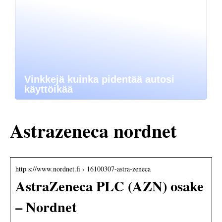
Vinkkejä kuinka pidentää autosi
käyttöikää
Astrazeneca nordnet
http s://www.nordnet.fi › 16100307-astra-zeneca
AstraZeneca PLC (AZN) osake
– Nordnet